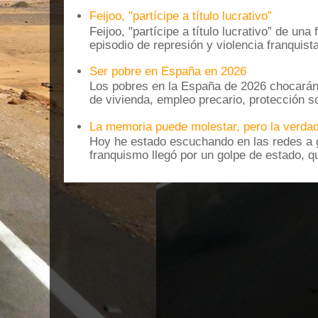
Feijoo, "partícipe a título lucrativo”
Feijoo, "partícipe a título lucrativo” de una
episodio de represión y violencia franquista
Ser pobre en España en 2026
Los pobres en la España de 2026 chocarán
de vivienda, empleo precario, protección soc
La memoria puede molestar, pero la verdad
Hoy he estado escuchando en las redes a g
franquismo llegó por un golpe de estado, qu