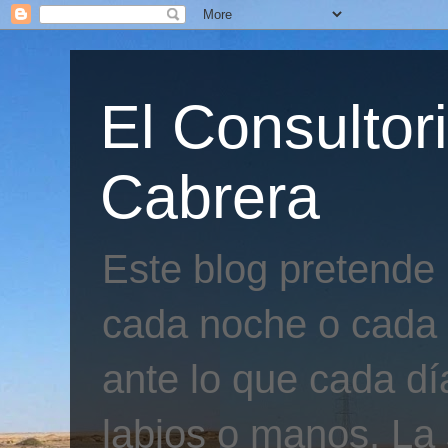
El Consultor
Cabrera
Este blog pretende
cada noche o cada 
ante lo que cada día
labios o manos. La 