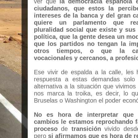
ver que
la democracia española e
ciudadanos, que estos la perci
intereses de la banca y del gran c
quiere un parlamento que rea
pluralidad social que existe y sus
política, que la gente desea un mo
que los partidos no tengan la im
otros tiempos, o que la call
vocacionales y cercanos, a profesio
Ese vivir de espalda a la calle, les
respuesta a estas demandas solo 
alternativa a la situación que vivimo
nos marca la troika, es decir, lo 
Bruselas o Washington el poder econ
No es hora de interpretar que
cambios le estamos reprochando fa
proceso
de
transición
vivido desde
pero
si afirmamos que es hora de re