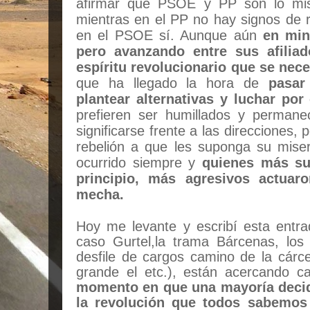
afirmar que PSOE y PP son lo mis
mientras en el PP no hay signos de r
en el PSOE sí. Aunque aún
en min
pero avanzando entre sus afiliad
espíritu revolucionario que se nece
que ha llegado la hora de
pasar
plantear alternativas y luchar por 
prefieren ser humillados y permane
significarse frente a las direcciones,
rebelión a que les suponga su mise
ocurrido siempre y
quienes más su
principio, más agresivos actuar
mecha.
Hoy me levante y escribí esta entr
caso Gurtel,la trama Bárcenas, los
desfile de cargos camino de la cárce
grande el etc.), están acercando 
momento en que una mayoría decid
la revolución que todos sabemos 