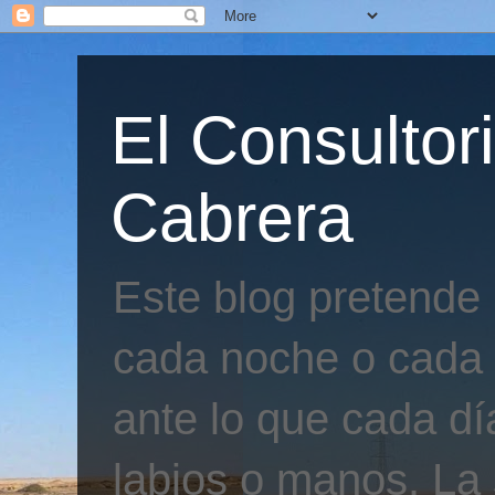
El Consultor
Cabrera
Este blog pretende
cada noche o cada 
ante lo que cada día
labios o manos. La 