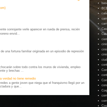
bas
tom)
BC
cal
cam
cam
Cas
te sonrojante verle aparecer en rueda de prensa, recién
moreno envid...
Cat
cie
cin
cin
o” de una fortuna familiar originada en un episodio de represión
cin
.
ciu
con
chocarán sobre todo contra los muros de vivienda, empleo
Con
ente y brechas ...
con
a verdad no tiene remedio
Con
edes a gente joven que niega que el franquismo llegó por un
con
ctadura y que...
Cor
cor
cor
Cos