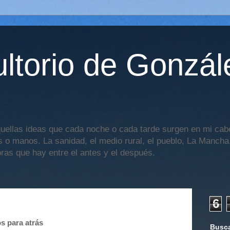
ltorio de Gonzál
uellas ideas que cada noche o cada tarde surgen en mi cabe
os o manos. La sanidad, el medio rural, el pueblo, La Mancha,
oras que hay entre el antes y el después.
6
s para atrás
Busca