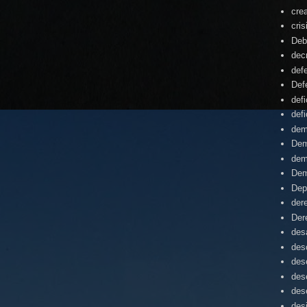
cre
cris
Deb
dec
def
Def
defi
defi
dem
Dem
dem
Dem
Dep
der
Der
desa
des
des
des
des
des