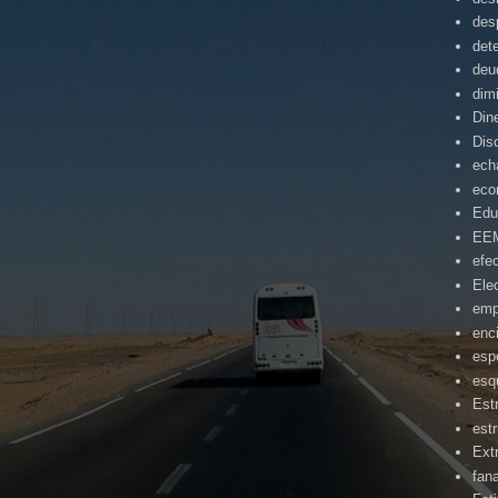
des
det
deu
dim
Din
Dis
ech
eco
Edu
EE
efe
Ele
emp
enc
esp
esq
Est
estr
Ext
fan