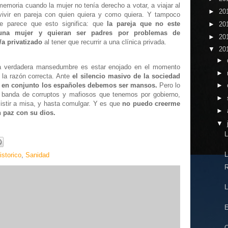
moria cuando la mujer no tenía derecho a votar, a viajar al
►
20
 vivir en pareja con quien quiera y como quiera. Y tampoco
e parece que esto significa: que
la pareja que no este
►
20
una mujer y quieran ser padres por problemas de
►
20
/a privatizado
al tener que recurrir a una clínica privada.
▼
20
►
la verdadera mansedumbre es estar enojado en el momento
►
 la razón correcta. Ante
el silencio masivo de la sociedad
 en conjunto los españoles debemos ser mansos.
Pero lo
►
banda de corruptos y mafiosos que tenemos por gobierno,
►
stir a misa, y hasta comulgar. Y es que
no puedo creerme
►
n paz con su dios.
▼
L
L
istorico
,
Sanidad
R
L
E
C