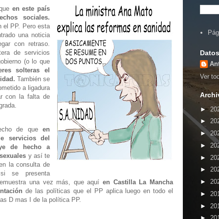
 que
en este país
chos sociales.
 el PP. Pero esta
Pág
trado una noticia
gar con retraso.
Datos
era de servicios
obierno (o lo que
An
res solteras el
Ver tod
lidad.
También se
metido a ligadura
Archi
r con la falta de
grada.
►
20
►
20
hecho de que
en
►
20
e servicios del
►
20
ye de hecho a
osexuales
y así te
►
20
en la consulta de
►
20
 si se presenta
►
20
 demuestra una vez más, que aquí
en Castilla La Mancha
ntación
de las políticas que el PP aplica luego en todo el
►
20
mas D mas I de la política PP.
►
20
►
20