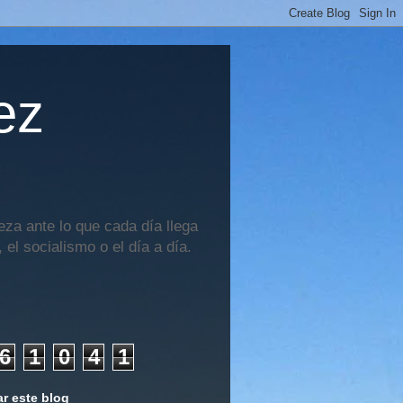
ez
za ante lo que cada día llega
 el socialismo o el día a día.
6
1
0
4
1
r este blog