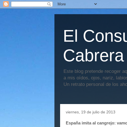
El Consu
Cabrera
Este blog pretende recoger aq
a mis oídos, ojos, nariz, labi
Un retrato personal de los ah
viernes, 19 de julio de 2013
España imita al cangrejo: vamo