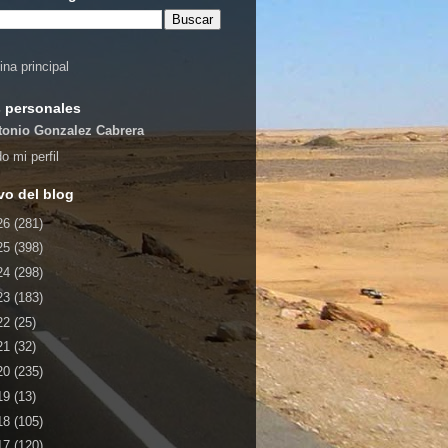
ina principal
 personales
tonio Gonzalez Cabrera
o mi perfil
vo del blog
26
(281)
25
(398)
24
(298)
23
(183)
22
(25)
21
(32)
20
(235)
19
(13)
18
(105)
17
(120)