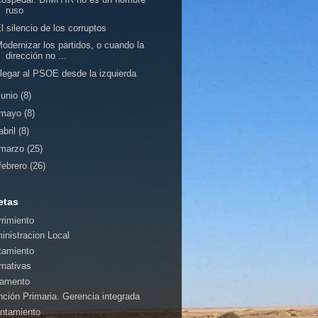
ruso
l silencio de los corruptos
odernizar los partidos, o cuando la
dirección no ...
legar al PSOE desde la izquierda
junio
(8)
mayo
(8)
abril
(8)
marzo
(25)
febrero
(26)
etas
rrimiento
inistracion Local
tamiento
rnativas
amento
nción Primaria. Gerencia integrada
ntamiento