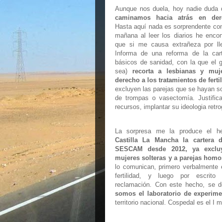
Aunque nos duela, hoy nadie duda
caminamos hacia atrás en dere
Hasta aquí nada es sorprendente con
mañana al leer los diarios he encon
que si me causa extrañeza por lle
Informa de una reforma de la cart
básicos de sanidad, con la que el g
sea)
recorta a lesbianas y muje
derecho a los tratamientos de ferti
excluyen las parejas que se hayan so
de trompas o vasectomía. Justifica
recursos, implantar su ideologia retro
La sorpresa me la produce el 
Castilla La Mancha la cartera d
SESCAM desde 2012, ya exclu
mujeres solteras y a parejas hom
lo comunican, primero verbalmente 
fertilidad, y luego por escrito
reclamación. Con este hecho, se
somos el laboratorio de experime
territorio nacional. Cospedal es el I 