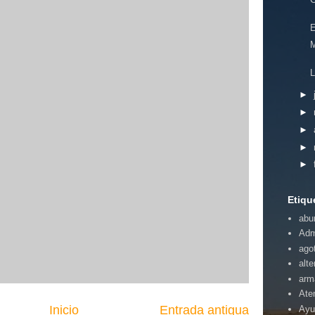
E
M
L
►
►
►
►
►
Etiqu
abu
Adm
ago
alte
arm
Ate
Inicio
Entrada antigua
Ayu