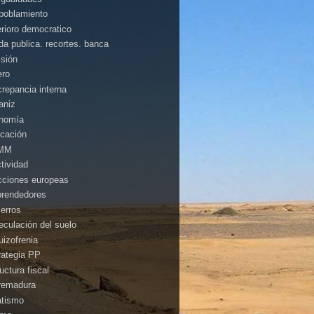
poblamiento
erioro democratico
da publica. recortes. banca
isión
ero
crepancia interna
aniz
nomía
cación
MM
ctividad
cciones europeas
rendedores
ierros
eculación del suelo
uizofrenia
rategia PP
uctura fiscal
remadura
atismo