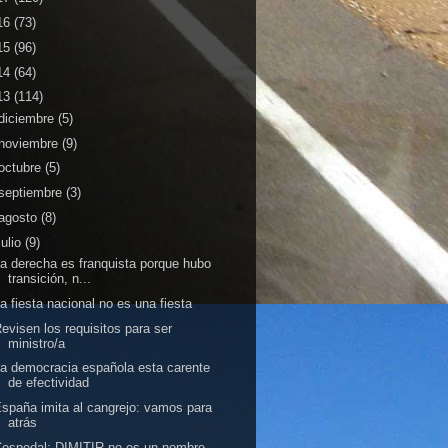
16
(73)
15
(96)
14
(64)
13
(114)
diciembre
(5)
noviembre
(9)
octubre
(5)
septiembre
(3)
agosto
(8)
julio
(9)
a derecha es franquista porque hubo
transición, n...
a fiesta nacional no es una fiesta
evisen los requisitos para ser
ministro/a
a democracia española esta carente
de efectividad
spaña imita al cangrejo: vamos para
atrás
ospedal: DIMITIR no es un nombre