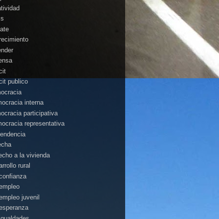
atividad
is
ate
recimiento
ender
ensa
cit
cit publico
ocracia
ocracia interna
ocracia participativa
ocracia representativa
endencia
echa
echo a la vivienda
rrollo rural
confianza
empleo
empleo juvenil
esperanza
igualdades