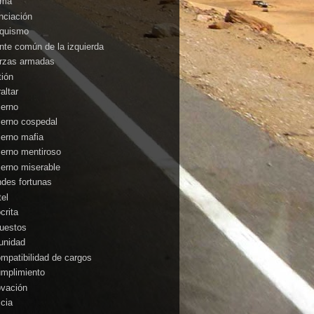
ima
anciación
nquismo
ente común de la izquierda
rzas armadas
tión
altar
ierno
ierno cospedal
ierno mafia
ierno mentiroso
ierno miserable
ndes fortunas
tel
crita
uestos
unidad
ompatibilidad de cargos
umplimiento
ovación
icia