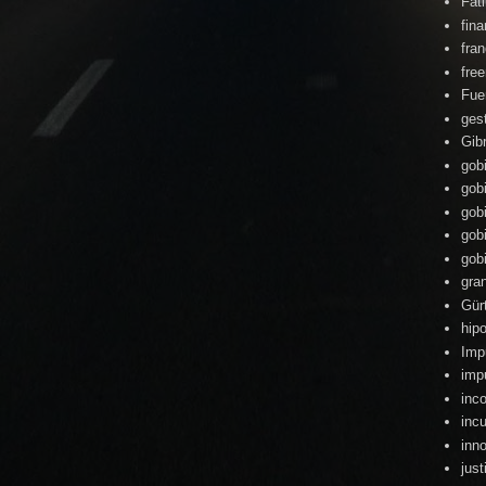
Fat
fin
fra
fre
Fue
ges
Gibr
gob
gob
gob
gob
gob
gra
Gür
hipo
Imp
imp
inc
inc
inn
just