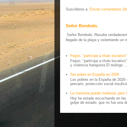
Suscribirse a:
Enviar comentarios (A
Señor Bendodo,
Señor Bendodo, Resulta verdaderamen
llegado de la playa y ostentando un 
Feijoo, "partícipe a título lucrativo”
Feijoo, "partícipe a título lucrativ
y violencia franquista El teólogo ..
Ser pobre en España en 2026
Los pobres en la España de 2026 
precario, protección social insufici
La memoria puede molestar, pero l
Hoy he estado escuchando en las r
golpe de estado, que no fue una di