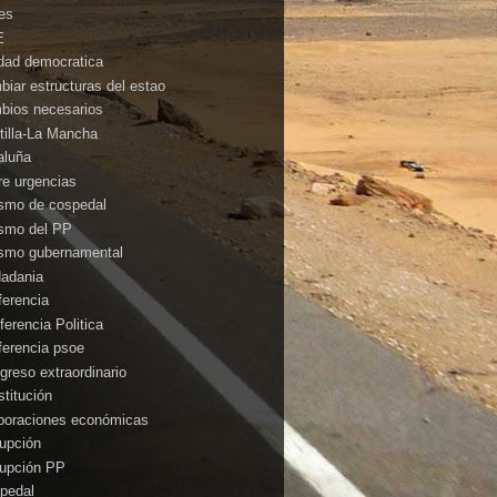
es
E
idad democratica
biar estructuras del estao
bios necesarios
tilla-La Mancha
aluña
rre urgencias
ismo de cospedal
ismo del PP
ismo gubernamental
dadania
ferencia
ferencia Politica
ferencia psoe
greso extraordinario
stitución
poraciones económicas
rupción
rupción PP
pedal