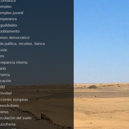
confianza
empleo
empleo juvenil
esperanza
igualdades
poblamiento
erioro democratico
da publica. recortes. banca
isión
ero
crepancia interna
aniz
nomía
cación
MM
ctividad
cciones europeas
rendedores
ierros
eculación del suelo
uizofrenia