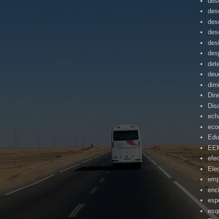
des
des
des
des
des
des
det
deu
dim
Din
Dis
ech
eco
Edu
EE
efe
Ele
emp
enc
esp
esq