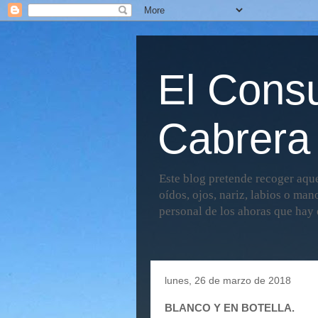
El Consu
Cabrera
Este blog pretende recoger aque
oídos, ojos, nariz, labios o man
personal de los ahoras que hay e
lunes, 26 de marzo de 2018
BLANCO Y EN BOTELLA.