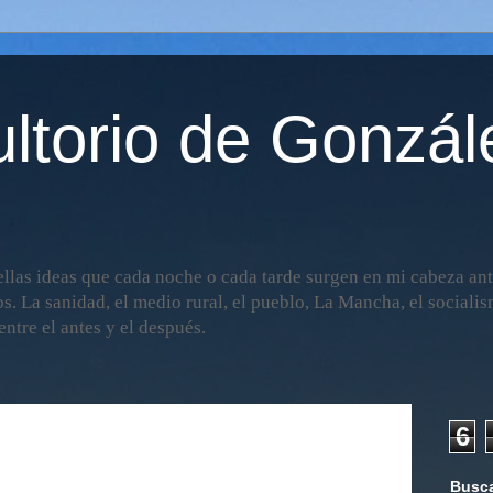
ltorio de Gonzál
llas ideas que cada noche o cada tarde surgen en mi cabeza ante
os. La sanidad, el medio rural, el pueblo, La Mancha, el socialism
ntre el antes y el después.
6
Busca