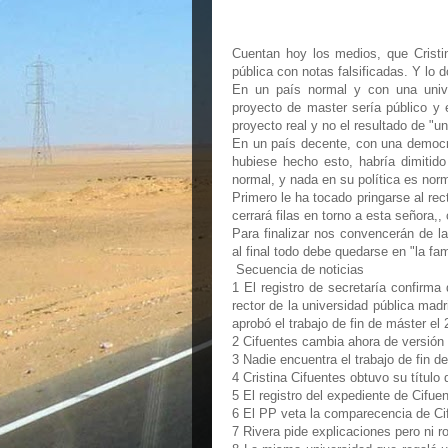
Cuentan hoy los medios, que Cristi
pública con notas falsificadas. Y lo
En un país normal y con una univer
proyecto de master sería público y 
proyecto real y no el resultado de "u
En un país decente, con una democr
hubiese h
echo esto, habría dimitid
normal, y nada en su política es norm
Primero le ha tocado pringarse al rec
cerrará filas en torno a esta señora,
Para finalizar nos convencerán de la
al final todo debe quedarse en "la fam
Secuencia de noticias
1 El registro de secretaría confirma
rector de la universidad pública mad
aprobó el trabajo de fin de máster el 
2 Cifuentes cambia ahora de versión 
3 Nadie encuentra el trabajo de fin 
4 Cristina Cifuentes obtuvo su título
5 El registro del expediente de Cifu
6 El PP veta la comparecencia de Ci
7 Rivera pide explicaciones pero ni ro