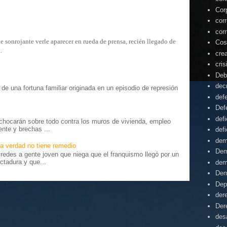
Cor
cor
cor
sonrojante verle aparecer en rueda de prensa, recién llegado de
Cos
.
cre
cris
Deb
dec
o” de una fortuna familiar originada en un episodio de represión
.
def
Def
defi
chocarán sobre todo contra los muros de vivienda, empleo
ente y brechas ...
defi
dem
a verdad no tiene remedio
Dem
edes a gente joven que niega que el franquismo llegó por un
ctadura y que...
dem
Dem
Dep
der
Der
desa