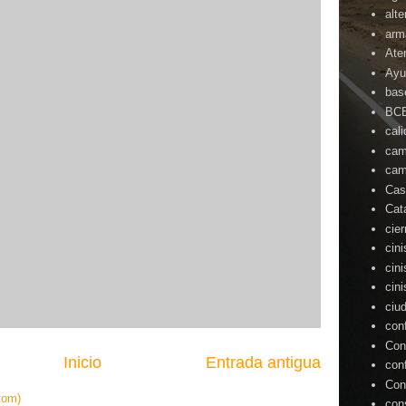
alte
arm
Ate
Ayu
bas
BC
cal
cam
cam
Cas
Cat
cie
cin
cin
cin
ciu
con
Con
Inicio
Entrada antigua
con
Con
tom)
con