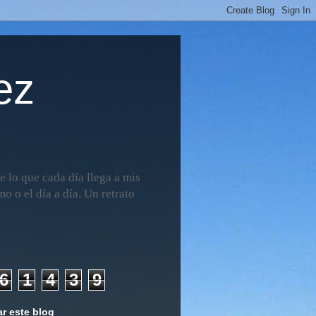
ez
 lo que cada día llega a mis
o o el día a día. Un retrato
6
1
4
3
9
r este blog