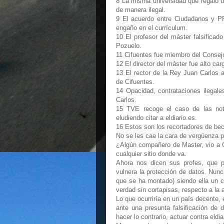
8 La misma universidad que regaló 
de manera ilegal.
9 El acuerdo entre Ciudadanos y PP 
engaño en el currículum.
10 El profesor del máster falsificad
Pozuelo.
11 Cifuentes fue miembro del Consejo
12 El director del máster fue alto ca
13 El rector de la Rey Juan Carlos a
de Cifuentes.
14 Opacidad, contrataciones ilegal
Carlos.
15 TVE recoge el caso de las not
eludiendo citar a eldiario.es.
16 Estos son los recortadores de bec
No se les cae la cara de vergüenza 
¿Algún compañero de Master, vio a C
cualquier sitio donde va.
Ahora nos dicen sus profes, que p
vulnera la protección de datos. Nunc
que se ha montado) siendo ella un 
verdad sin cortapisas, respecto a la 
Lo que ocurriría en un país decente, 
ante una presunta falsificación de 
hacer lo contrario, actuar contra eldi