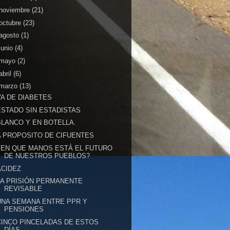
noviembre
(21)
octubre
(23)
agosto
(1)
junio
(4)
mayo
(2)
abril
(6)
marzo
(13)
VA DE DIABETES
ESTADO SIN ESTADISTAS
BLANCO Y EN BOTELLA.
A PROPOSITO DE CIFUENTES
¿EN QUE MANOS ESTÁ EL FUTURO
DE NUESTROS PUEBLOS?
ACIDEZ
LA PRISIÓN PERMANENTE
REVISABLE
UNA SEMANA ENTRE PPR Y
PENSIONES
CINCO PINCELADAS DE ESTOS
DÍAS