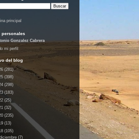
ina principal
 personales
tonio Gonzalez Cabrera
o mi perfil
vo del blog
26
(281)
25
(398)
24
(298)
23
(183)
22
(25)
21
(32)
20
(235)
19
(13)
18
(105)
diciembre
(7)