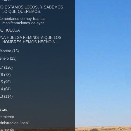
NO ESTAMOS LOCOS, Y SABEMOS
LO QUE QUEREMOS.
omentarios de hoy tras las
manifestaciones de ayer
DE HUELGA
UNA HUELGA FEMINISTA QUE LOS
HOMBRES HEMOS HECHO N...
febrero
(15)
enero
(13)
17
(120)
16
(73)
15
(96)
14
(64)
13
(114)
etas
rrimiento
inistracion Local
tamiento