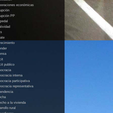
poraciones económicas
rupción
rupción PP
pedal
atividad
is
ate
recimiento
ender
ensa
cit
cit publico
ocracia
ocracia interna
ocracia participativa
ocracia representativa
endencia
echa
echo a la vivienda
rrollo rural