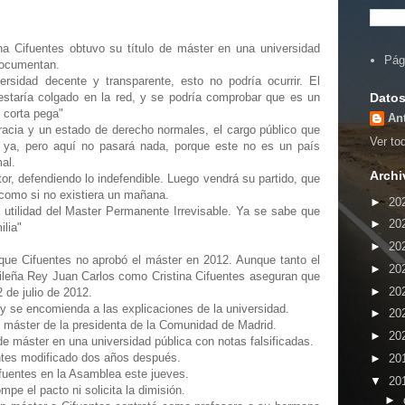
na Cifuentes obtuvo su título de máster en una universidad
Pág
 documentan.
sidad decente y transparente, esto no podría ocurrir. El
Datos
estaría colgado en la red, y se podría comprobar que es un
n corta pega"
An
acia y un estado de derecho normales, el cargo público que
Ver tod
o ya, pero aquí no pasará nada, porque este no es un país
al.
Archi
tor, defendiendo lo indefendible. Luego vendrá su partido, que
, como si no existiera un mañana.
►
20
 utilidad del Master Permanente Irrevisable. Ya se sabe que
►
20
ilia"
►
20
 que Cifuentes no aprobó el máster en 2012. Aunque tanto el
►
20
rileña Rey Juan Carlos como Cristina Cifuentes aseguran que
►
20
2 de julio de 2012.
y se encomienda a las explicaciones de la universidad.
►
20
de máster de la presidenta de la Comunidad de Madrid.
►
20
 de máster en una universidad pública con notas falsificadas.
entes modificado dos años después.
►
20
fuentes en la Asamblea este jueves.
▼
20
mpe el pacto ni solicita la dimisión.
►