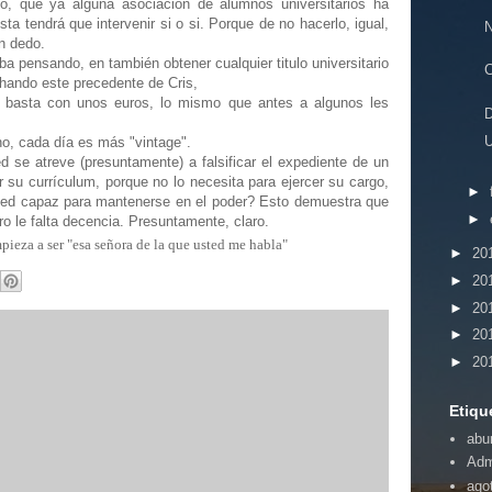
, que ya alguna asociación de alumnos universitarios ha
esta tendrá que intervenir si o si. Porque de no hacerlo, igual,
n dedo.
a pensando, en también obtener cualquier titulo universitario
C
hando este precedente de Cris,
 basta con unos euros, lo mismo que antes a algunos les
o, cada día es más "vintage".
ed se atreve (presuntamente) a falsificar el expediente de un
r su currículum, porque no lo necesita para ejercer su cargo,
►
ted capaz para mantenerse en el poder? Esto demuestra que
►
o le falta decencia. Presuntamente, claro.
ieza a ser "esa señora de la que usted me habla"
►
20
►
20
►
20
►
20
►
20
Etiqu
abu
Adm
ago