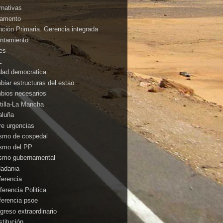
rnativas
amento
nción Primaria. Gerencia integrada
ntamiento
es
E
idad democratica
biar estructuras del estao
bios necesarios
tilla-La Mancha
aluña
rre urgencias
ismo de cospedal
ismo del PP
ismo gubernamental
dadania
ferencia
ferencia Politica
ferencia psoe
greso extraordinario
stitución