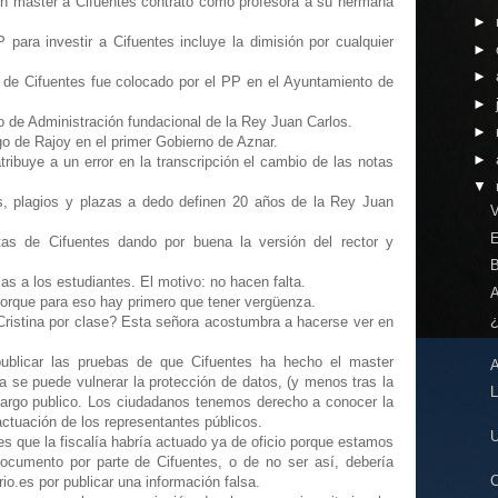
un máster a Cifuentes contrató como profesora a su hermana
►
para investir a Cifuentes incluye la dimisión por cualquier
►
►
o de Cifuentes fue colocado por el PP en el Ayuntamiento de
►
 de Administración fundacional de la Rey Juan Carlos.
►
rgo de Rajoy en el primer Gobierno de Aznar.
►
tribuye a un error en la transcripción el cambio de las notas
▼
es, plagios y plazas a dedo definen 20 años de la Rey Juan
as de Cifuentes dando por buena la versión del rector y
as a los estudiantes. El motivo: no hacen falta.
porque para eso hay primero que tener vergüenza.
ristina por clase? Esta señora acostumbra a hacerse ver en
ublicar las pruebas de que Cifuentes ha hecho el master
a se puede vulnerar la protección de datos, (y menos tras la
cargo publico. Los ciudadanos tenemos derecho a conocer la
actuación de los representantes públicos.
es que la fiscalía habría actuado ya de oficio porque estamos
documento por parte de Cifuentes, o de no ser así, debería
ario.es por publicar una información falsa.