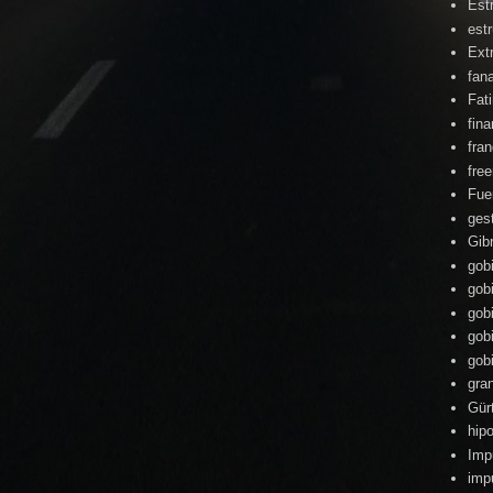
Est
estr
Ext
fan
Fat
fin
fra
fre
Fue
ges
Gibr
gob
gob
gob
gob
gob
gra
Gür
hipo
Imp
imp