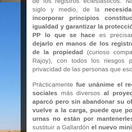
de los registros eclesiásticos. 
siglo y medio, de la
necesid
incorporar principios constit
igualdad y garantizar la protecci
PP lo que se hace
es precis
dejarlo en manos de los regist
de la propiedad
(curioso compa
Rajoy), con todos los riesgos 
privacidad de las personas que es
Prácticamente
fue unánime el
re
sociales
más diversos
al proye
aparcó pero sin abandonar su ob
vuelve a la carga, puede que p
urnas no están por mantenerles
sustituir a Gallardón
el nuevo mini