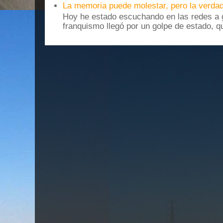
La memoria puede molestar, pero la verdad
Hoy he estado escuchando en las redes a g
franquismo llegó por un golpe de estado, qu