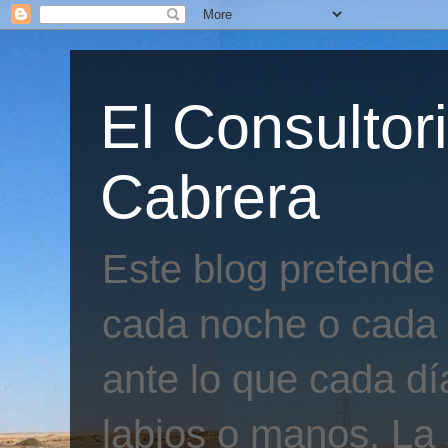
El Consultor
Cabrera
Este blog pretende
cada noche o cada 
ante lo que cada día
labios o manos. La 