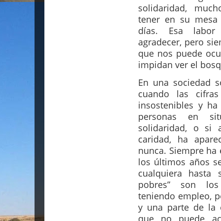
solidaridad, muc
tener en su mesa 
días. Esa labor
agradecer, pero si
que nos puede ocur
impidan ver el bosq
En una sociedad so
cuando las cifr
insostenibles y h
personas en sit
solidaridad, o si 
caridad, ha apar
nunca. Siempre ha e
los últimos años s
cualquiera hasta 
pobres” son los
teniendo empleo, p
y una parte de la 
que no puede acc