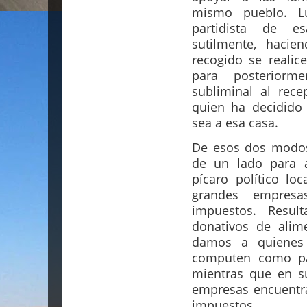
mismo pueblo. Lu
partidista de es
sutilmente, hacie
recogido se realice
para posteriorm
subliminal al rece
quien ha decidido 
sea a esa casa.
De esos dos modos,
de un lado para a
pícaro político lo
grandes empresa
impuestos. Result
donativos de ali
damos a quienes 
computen como pa
mientras que en s
empresas encuentr
impuestos.