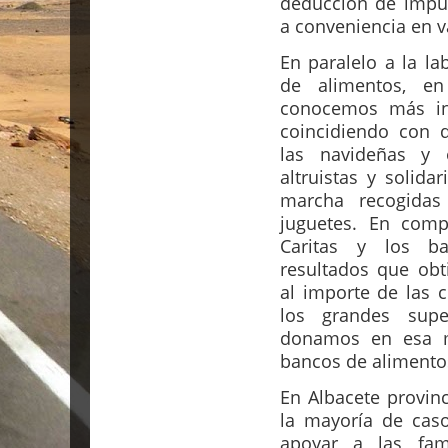
deducción de impue
a conveniencia en va
En paralelo a la la
de alimentos, e
conocemos más ini
coincidiendo con 
las navideñas y 
altruistas y solida
marcha recogida
juguetes. En comp
Caritas y los b
resultados que obt
al importe de las 
los grandes sup
donamos en esa m
bancos de alimento
En Albacete provin
la mayoría de caso
apoyar a las fam