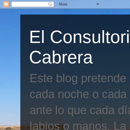
El Consultor
Cabrera
Este blog pretende
cada noche o cada 
ante lo que cada día
labios o manos. La 