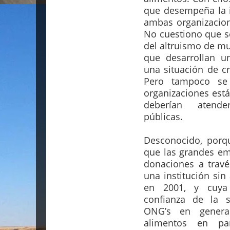
que desempeña la i
ambas organizacion
No cuestiono que se
del altruismo de m
que desarrollan u
una situación de c
Pero tampoco se
organizaciones est
deberían atende
públicas.
Desconocido, porq
que las grandes em
donaciones a trav
una institución sin
en 2001, y cuya
confianza de la 
ONG’s en genera
alimentos en par