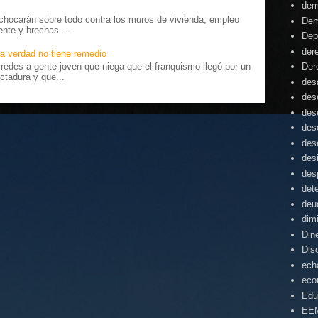
dem
chocarán sobre todo contra los muros de vivienda, empleo
Dem
ente y brechas ...
Dep
der
a verdad no tiene remedio
edes a gente joven que niega que el franquismo llegó por un
Der
ctadura y que...
desa
des
des
des
des
des
des
det
deu
dim
Din
Dis
ech
eco
Edu
EE