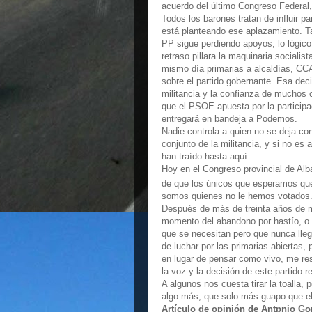
acuerdo del último Congreso Federal,
Todos los barones tratan de influir pa
está planteando ese aplazamiento. Tal
PP sigue perdiendo apoyos, lo lógico e
retraso pillara la maquinaria socialis
mismo día primarias a alcaldías, CCAA
sobre el partido gobernante. Esa deci
militancia y la confianza de muchos 
que el PSOE apuesta por la participac
entregará en bandeja a Podemos.
Nadie controla a quien no se deja cont
conjunto de la militancia, y si no es
han traído hasta aquí.
Hoy en el Congreso provincial de Al
de que los únicos que esperamos q
somos quienes no le hemos votados
Después de más de treinta años de mi
momento del abandono por hastío, o s
que se necesitan pero que nunca lleg
de luchar por las primarias abiertas, 
en lugar de pensar como vivo, me res
la voz y la decisión de este partido 
A algunos nos cuesta tirar la toalla
algo más, que solo más guapo que el a
Artículo de opinión de Antpnio Go