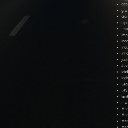
gob
gra
Gür
hipo
Imp
imp
inc
inc
inn
just
Juv
lai
legi
Leg
Ley
lim
man
Mar
Mari
Mat
Med