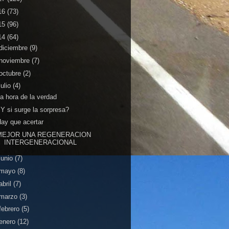
16
(73)
15
(96)
14
(64)
diciembre
(9)
noviembre
(7)
octubre
(2)
julio
(4)
a hora de la verdad
Y si surge la sorpresa?
ay que acertar
MEJOR UNA REGENERACION
INTERGENERACIONAL
junio
(7)
mayo
(8)
abril
(7)
marzo
(3)
febrero
(5)
enero
(12)