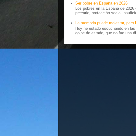
Ser pobre en España en 2026
Los pobres en la España de 2026 
precario, protección social insufici
La memoria puede molestar, pero l
Hoy he estado escuchando en las r
golpe de estado, que no fue una di