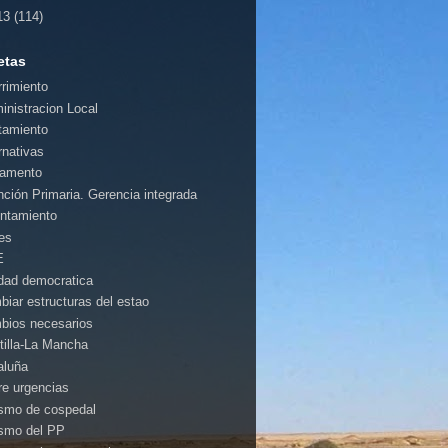
13
(114)
etas
rrimiento
inistracion Local
tamiento
rnativas
amento
nción Primaria. Gerencia integrada
ntamiento
es
E
idad democratica
biar estructuras del estao
bios necesarios
tilla-La Mancha
aluña
rre urgencias
ismo de cospedal
ismo del PP