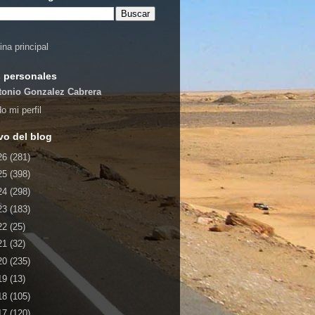
ina principal
 personales
tonio Gonzalez Cabrera
o mi perfil
vo del blog
26
(281)
25
(398)
24
(298)
23
(183)
22
(25)
21
(32)
20
(235)
19
(13)
18
(105)
17
(120)