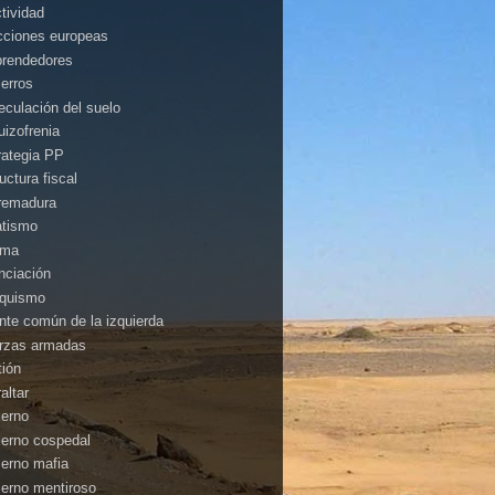
ctividad
cciones europeas
rendedores
ierros
eculación del suelo
uizofrenia
rategia PP
uctura fiscal
remadura
atismo
ima
anciación
nquismo
ente común de la izquierda
rzas armadas
tión
altar
ierno
ierno cospedal
ierno mafia
ierno mentiroso