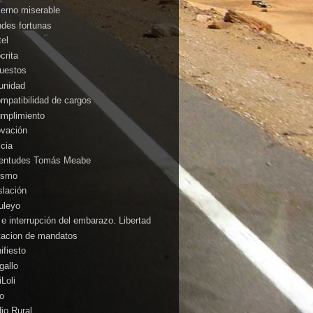
ierno miserable
ndes fortunas
tel
crita
uestos
unidad
ompatibilidad de cargos
umplimiento
ovación
icia
entudes Tomás Meabe
cismo
slación
uleyo
 e interrupción del embarazo. Libertad
itacion de mandatos
ifiesto
gallo
Loli
o
io Rural