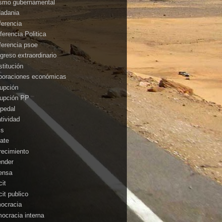
ismo gubernamental
dadania
ferencia
ferencia Politica
ferencia psoe
greso extraordinario
stitución
poraciones económicas
rupción
rupción PP
pedal
atividad
is
ate
recimiento
ender
ensa
cit
cit publico
ocracia
ocracia interna