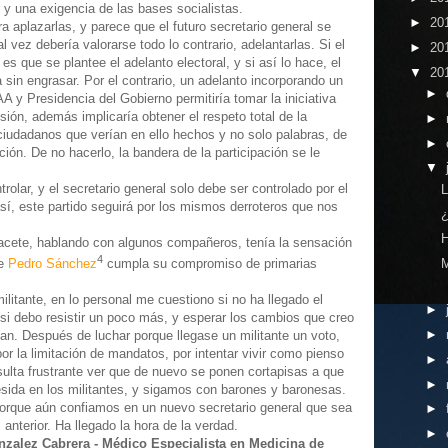
 y una exigencia de las bases socialistas.
►
20
ra aplazarlas, y parece que el futuro secretario general se
 vez debería valorarse todo lo contrario, adelantarlas. Si el
►
20
s que se plantee el adelanto electoral, y si así lo hace, el
▼
20
ta sin engrasar. Por el contrario, un adelanto incorporando un
►
 y Presidencia del Gobierno permitiría tomar la iniciativa
sión, además implicaría obtener el respeto total de la
►
ciudadanos que verían en ello hechos y no solo palabras, de
►
ión. De no hacerlo, la bandera de la participación se le
▼
rolar, y el secretario general solo debe ser controlado por el
L
 así, este partido seguirá por los mismos derroteros que nos
¿
H
bacete, hablando con algunos compañeros, tenía la sensación
4
ue
Pedro Sánchez
cumpla su compromiso de primarias
.
litante, en lo personal me cuestiono si no ha llegado el
►
i debo resistir un poco más, y esperar los cambios que creo
►
an. Después de luchar porque llegase un militante un voto,
por la limitación de mandatos, por intentar vivir como pienso
►
ulta frustrante ver que de nuevo se ponen cortapisas a que
►
resida en los militantes, y sigamos con barones y baronesas.
, porque aún confiamos en un nuevo secretario general que sea
►
nterior. Ha llegado la hora de la verdad.
►
nzalez Cabrera - Médico Especialista en Medicina de