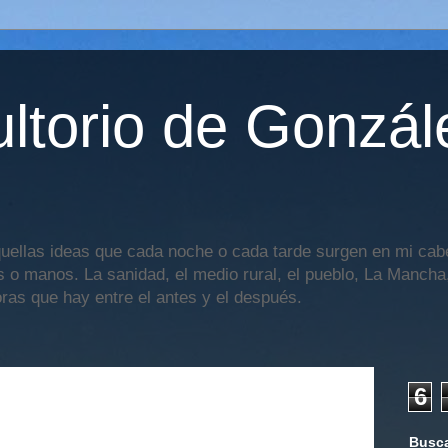
ltorio de Gonzál
uellas ideas que cada noche o cada tarde surgen en mi cabe
os o manos. La sanidad, el medio rural, el pueblo, La Mancha,
oras que hay entre el antes y el después.
6
Busca