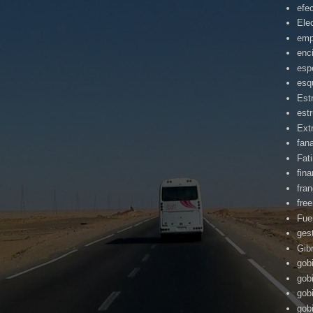
efe
Ele
emp
enc
esp
esq
Est
estr
Ext
fan
Fat
fin
fra
fre
Fue
ges
Gibr
gob
gob
gob
gob