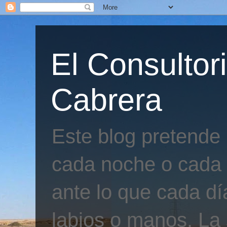
El Consultor
Cabrera
Este blog pretende
cada noche o cada 
ante lo que cada día
labios o manos. La 