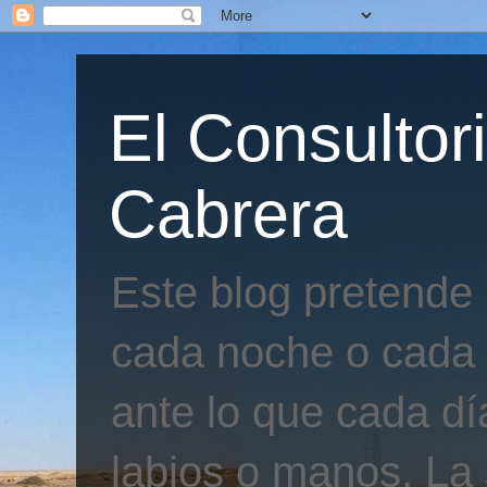
El Consultor
Cabrera
Este blog pretende
cada noche o cada 
ante lo que cada día
labios o manos. La 